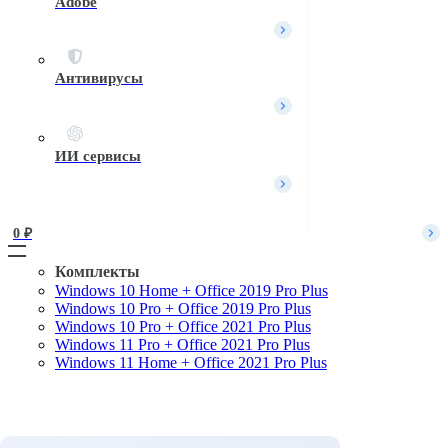
Adobe
Вход / Регистрация
Войти
Имя пользователя или Email
*
Антивирусы
Пароль
*
Войти
ИИ сервисы
Забыли пароль?
Запомнить меня
0 
₽
Комплекты
Windows 10 Home + Office 2019 Pro Plus
Поиск
Windows 10 Pro + Office 2019 Pro Plus
Windows 10 Pro + Office 2021 Pro Plus
Windows 11 Pro + Office 2021 Pro Plus
Windows 11 Home + Office 2021 Pro Plus
Комплекты
Microsoft Windows
Microsoft Office
Офисные приложения