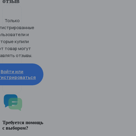
отзыв
Только
гистрированные
ользователи и
оторые купили
от товар могут
авлять отзывы.
Войти или
гистрироваться
Требуется помощь
с выбором?