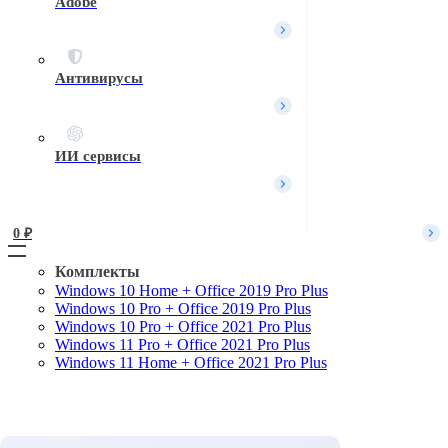
Adobe
Вход / Регистрация
Войти
Имя пользователя или Email
*
Антивирусы
Пароль
*
Войти
ИИ сервисы
Забыли пароль?
Запомнить меня
0 
₽
Комплекты
Windows 10 Home + Office 2019 Pro Plus
Поиск
Windows 10 Pro + Office 2019 Pro Plus
Windows 10 Pro + Office 2021 Pro Plus
Windows 11 Pro + Office 2021 Pro Plus
Windows 11 Home + Office 2021 Pro Plus
Комплекты
Microsoft Windows
Microsoft Office
Офисные приложения