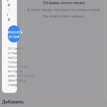
Отзывы отсутствуют
0
К этому товару еще никто не оставил отзыв.
Вы можете быть первым.
0
Написать
отзыв
Оставить
отзыв
могут
только
покупатели,
которые
действительно
приобрели
товар.
Добавить