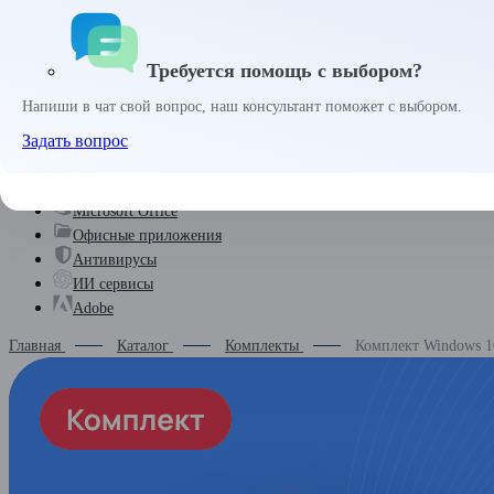
Войти
Требуется помощь с выбором?
Забыли пароль?
Запомнить меня
Напиши в чат свой вопрос, наш консультант поможет с выбором.
0 
₽
Задать вопрос
Комплекты
Microsoft Windows
Microsoft Office
Офисные приложения
Антивирусы
ИИ сервисы
Adobe
Главная
Каталог
Комплекты
Комплект Windows 10