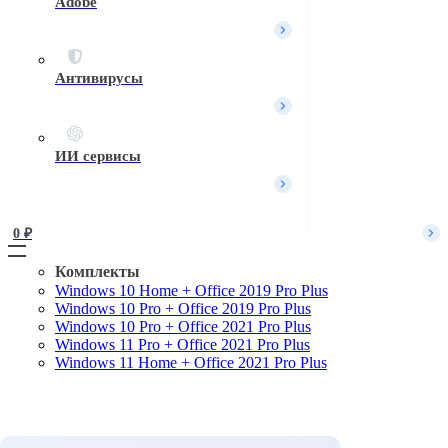
Adobe
Вход / Регистрация
Войти
Имя пользователя или Email
*
Антивирусы
Пароль
*
Войти
ИИ сервисы
Забыли пароль?
Запомнить меня
0 
₽
Комплекты
Windows 10 Home + Office 2019 Pro Plus
Поиск
Windows 10 Pro + Office 2019 Pro Plus
Windows 10 Pro + Office 2021 Pro Plus
Windows 11 Pro + Office 2021 Pro Plus
Windows 11 Home + Office 2021 Pro Plus
Комплекты
Microsoft Windows
Microsoft Office
Офисные приложения