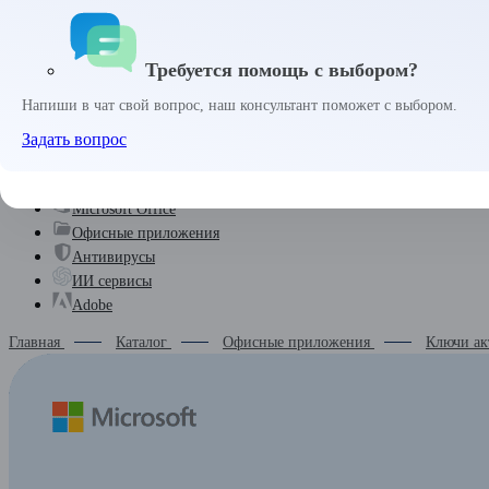
Войти
Требуется помощь с выбором?
Забыли пароль?
Запомнить меня
Напиши в чат свой вопрос, наш консультант поможет с выбором.
0 
₽
Задать вопрос
Комплекты
Microsoft Windows
Microsoft Office
Офисные приложения
Антивирусы
ИИ сервисы
Adobe
Главная
Каталог
Офисные приложения
Ключи ак