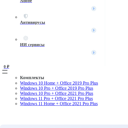
Adobe
Вход / Регистрация
Войти
Создать аккаунт
Имя пользователя или Email
*
Антивирусы
Пароль
*
Войти
ИИ сервисы
Забыли пароль?
Запомнить меня
0 
₽
Комплекты
Windows 10 Home + Office 2019 Pro Plus
Поиск
Windows 10 Pro + Office 2019 Pro Plus
Поиск
Windows 10 Pro + Office 2021 Pro Plus
Windows 11 Pro + Office 2021 Pro Plus
Вход / Регистрация
Windows 11 Home + Office 2021 Pro Plus
Войти
Создать аккаунт
Имя пользователя или Email
*
Пароль
*