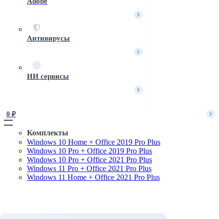
Adobe
Вход / Регистрация
Войти
Имя пользователя или Email
*
Антивирусы
Пароль
*
Войти
ИИ сервисы
Забыли пароль?
Запомнить меня
0 
₽
Комплекты
Windows 10 Home + Office 2019 Pro Plus
Поиск
Windows 10 Pro + Office 2019 Pro Plus
Windows 10 Pro + Office 2021 Pro Plus
Windows 11 Pro + Office 2021 Pro Plus
Windows 11 Home + Office 2021 Pro Plus
Комплекты
Microsoft Windows
Microsoft Office
Офисные приложения