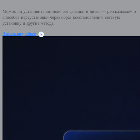
Можно ли установить виндовс без флешки и диска — рассказываем 5
способов переустановки через образ восстановления, сетевую
установку и другие методы.
Читать подробнее