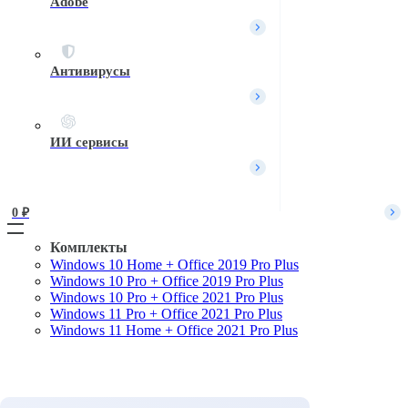
Adobe
Вход / Регистрация
Войти
Имя пользователя или Email
*
Антивирусы
Пароль
*
Войти
ИИ сервисы
Забыли пароль?
Запомнить меня
0 
₽
Комплекты
Windows 10 Home + Office 2019 Pro Plus
Поиск
Windows 10 Pro + Office 2019 Pro Plus
Windows 10 Pro + Office 2021 Pro Plus
Windows 11 Pro + Office 2021 Pro Plus
Windows 11 Home + Office 2021 Pro Plus
Комплекты
Microsoft Windows
Microsoft Office
Офисные приложения