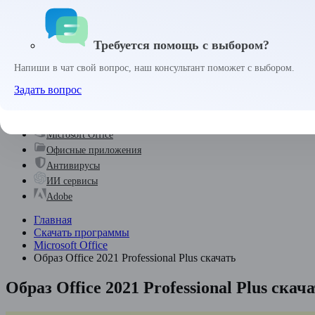
Войти
Требуется помощь с выбором?
Забыли пароль?
Запомнить меня
Напиши в чат свой вопрос, наш консультант поможет с выбором.
0 
₽
Задать вопрос
Комплекты
Microsoft Windows
Microsoft Office
Офисные приложения
Антивирусы
ИИ сервисы
Adobe
Главная
Скачать программы
Microsoft Office
Образ Office 2021 Professional Plus скачать
Образ Office 2021 Professional Plus скач