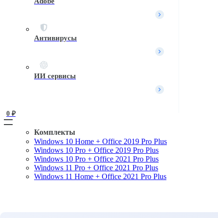
Adobe
Вход / Регистрация
Войти
Создать аккаунт
Имя пользователя или Email
*
Антивирусы
Пароль
*
Войти
ИИ сервисы
Забыли пароль?
Запомнить меня
0 
₽
Комплекты
Windows 10 Home + Office 2019 Pro Plus
Поиск
Windows 10 Pro + Office 2019 Pro Plus
Поиск
Windows 10 Pro + Office 2021 Pro Plus
Windows 11 Pro + Office 2021 Pro Plus
Вход / Регистрация
Windows 11 Home + Office 2021 Pro Plus
Войти
Создать аккаунт
Имя пользователя или Email
*
Пароль
*