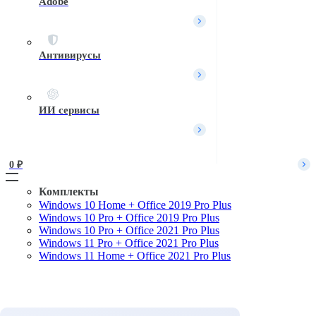
Adobe
Вход / Регистрация
Войти
Имя пользователя или Email
*
Антивирусы
Пароль
*
Войти
ИИ сервисы
Забыли пароль?
Запомнить меня
0 
₽
Комплекты
Windows 10 Home + Office 2019 Pro Plus
Поиск
Windows 10 Pro + Office 2019 Pro Plus
Windows 10 Pro + Office 2021 Pro Plus
Windows 11 Pro + Office 2021 Pro Plus
Windows 11 Home + Office 2021 Pro Plus
Комплекты
Microsoft Windows
Microsoft Office
Офисные приложения