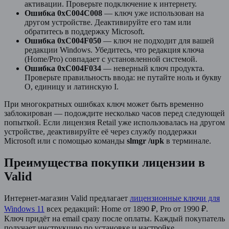
активации. Проверьте подключение к интернету.
Ошибка 0xC004C008
— ключ уже использован на
другом устройстве. Деактивируйте его там или
обратитесь в поддержку Microsoft.
Ошибка 0xC004F050
— ключ не подходит для вашей
редакции Windows. Убедитесь, что редакция ключа
(Home/Pro) совпадает с установленной системой.
Ошибка 0xC004F034
— неверный ключ продукта.
Проверьте правильность ввода: не путайте ноль и букву
О, единицу и латинскую I.
При многократных ошибках ключ может быть временно
заблокирован — подождите несколько часов перед следующей
попыткой. Если лицензия Retail уже использовалась на другом
устройстве, деактивируйте её через службу поддержки
Microsoft или с помощью команды
slmgr /upk
в терминале.
Преимущества покупки лицензии в
Valid
Интернет-магазин Valid предлагает
лицензионные ключи для
Windows 11
всех редакций: Home от 1890 ₽, Pro от 1990 ₽.
Ключ придёт на email сразу после оплаты. Каждый покупатель
получает инструкцию по установке и настройке.