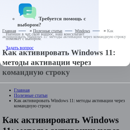
Антивирусы
ИИ сервисы
Adobe
Требуется помощь с
выбором?
»
»
Главная
Полезные статьи
Windows
Как
Напиши в чат свой вопрос, наш консультант
активировать Windows 11: методы активации через командную строку
поможет с выбором.
Задать вопрос
Как активировать Windows 11:
методы активации через
командную строку
Главная
Полезные статьи
Как активировать Windows 11: методы активации через
командную строку
Как активировать Windows