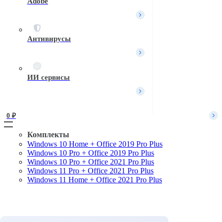
Adobe
Вход / Регистрация
Войти
Имя пользователя или Email
*
Антивирусы
Пароль
*
Войти
ИИ сервисы
Забыли пароль?
Запомнить меня
0 
₽
Комплекты
Windows 10 Home + Office 2019 Pro Plus
Поиск
Windows 10 Pro + Office 2019 Pro Plus
Windows 10 Pro + Office 2021 Pro Plus
Windows 11 Pro + Office 2021 Pro Plus
Windows 11 Home + Office 2021 Pro Plus
Комплекты
Microsoft Windows
Microsoft Office
Офисные приложения