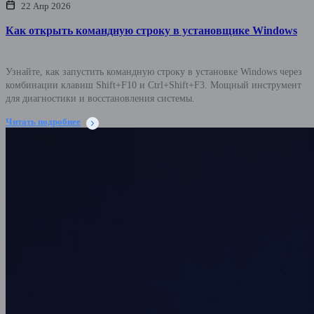
22 Апр 2026
Как открыть командную строку в установщике Windows
Узнайте, как запустить командную строку в установке Windows через
комбинации клавиш Shift+F10 и Ctrl+Shift+F3. Мощный инструмент
для диагностики и восстановления системы.
Читать подробнее