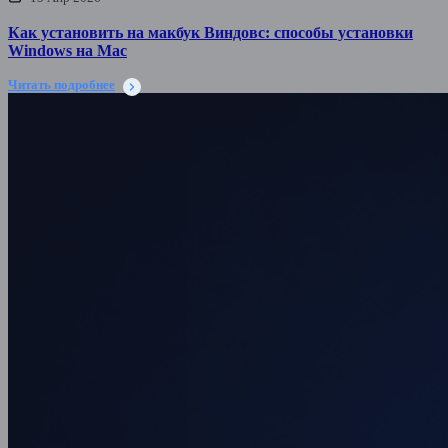
Как установить на макбук Виндовс: способы установки
Windows на Mac
Читать подробнее