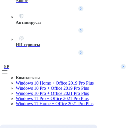
Adobe
Вход / Регистрация
Войти
Имя пользователя или Email
*
Антивирусы
Пароль
*
Войти
ИИ сервисы
Забыли пароль?
Запомнить меня
0 
₽
Комплекты
Windows 10 Home + Office 2019 Pro Plus
Поиск
Windows 10 Pro + Office 2019 Pro Plus
Windows 10 Pro + Office 2021 Pro Plus
Windows 11 Pro + Office 2021 Pro Plus
Windows 11 Home + Office 2021 Pro Plus
Комплекты
Microsoft Windows
Microsoft Office
Офисные приложения