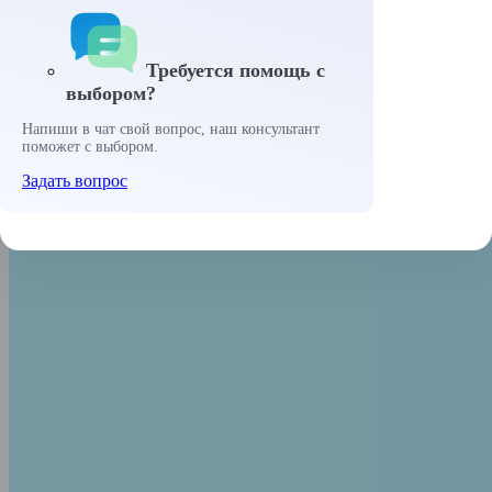
Антивирусы
ИИ сервисы
Adobe
Требуется помощь с
выбором?
Главная
Скачать программы
Напиши в чат свой вопрос, наш консультант
Офисные приложения
поможет с выбором.
Образ Outlook 2024 скачать
Задать вопрос
Образ Outlook 2024 скачать