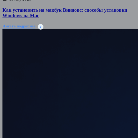
Как установить на макбук Виндовс: способы установки
Windows на Mac
Читать подробнее