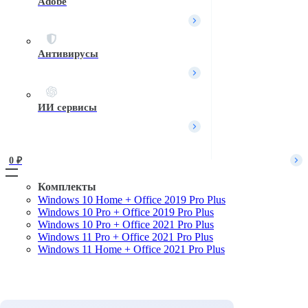
Adobe
Вход / Регистрация
Войти
Имя пользователя или Email
*
Антивирусы
Пароль
*
Войти
ИИ сервисы
Забыли пароль?
Запомнить меня
0 
₽
Комплекты
Windows 10 Home + Office 2019 Pro Plus
Поиск
Windows 10 Pro + Office 2019 Pro Plus
Windows 10 Pro + Office 2021 Pro Plus
Windows 11 Pro + Office 2021 Pro Plus
Windows 11 Home + Office 2021 Pro Plus
Комплекты
Microsoft Windows
Microsoft Office
Офисные приложения